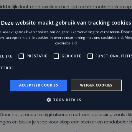
ddellijk:
laat medewerkers hun tijd rechtstreeks boeken op 
et digitale werkbonnen, zodat je geen achteraf ingevulde sc
Deze website maakt gebruik van tracking cookies
en actueel:
stijgende prijzen voor hout, onderdelen of verf 
e maakt gebruik van cookies om de gebruikerservaring te verbeteren. Door 
ppeling
met leveranciers in je ERP helpt dit te voorkomen.
ken, accepteert u alle cookies in overeenstemming met ons cookiebeleid.
Mee
erk meteen:
extra werk voor de klant moet direct geregis
cookiebeleid
e nacalculatie niet onder de radar blijft.
ELIJKE
PRESTATIE
GERICHTE
FUNCTIONALITEIT
:
in plaats van cijfers te laten verstoffen in Excel, geven
das
CEERDE
verliest of juist extra oplevert.
ACCEPTEER COOKIES
WEIGER COOKIES
nacalculatie de sleutel tot écht inzicht in projectwinst. Het i
TOON DETAILS
, maar een strategisch instrument dat je helpt om je bedri
oor het proces te digitaliseren met een oplossing zoals IAMD
ssingen en bouw je stap voor stap een sterker en rendabeler bed
kt noodzakelijke
Prestatie
Gerichte
Functionaliteits
Niet-geclassific