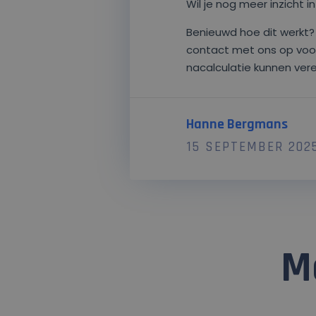
Wil je nog meer inzicht 
Strikt noodzakelijke cookie
noodzakelijke cookies kan d
Benieuwd hoe dit werkt
Pr
Naam
D
contact met ons op voo
nacalculatie kunnen ver
AnalyticsSyncHistory
Li
Co
.l
li_gc
Li
Co
Hanne Bergmans
.l
15 SEPTEMBER 202
CookieScriptConsent
Co
ia
__cf_bm
Cl
In
.c
__cfruid
Cl
In
M
.c
Naam
Pro
Provid
Naam
li_sugr
.lin