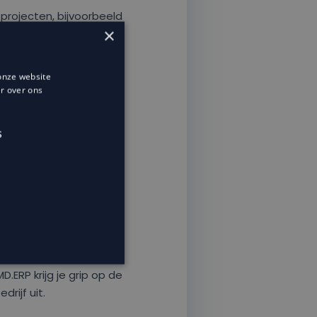
projecten, bijvoorbeeld
×
hattingen krijgt.
kunnen je marge snel
onze website
r over ons
treerd én besproken
S
hboards
snel inzicht in
s geen lastige
jf gezond en
.ERP krijg je grip op de
rijf uit.
eerde