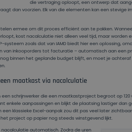
die vertraging oploopt, een ontwerp dat aang
vraagt dan voorzien. Elk van die elementen kan een stevige
elen ermee om dit proces efficiënt aan te pakken. Wanneer 
rloopt, kost nacalculatie niet alleen veel tijd, maar worden 
RP-systeem zoals dat van IAMD biedt hier een oplossing, om
en van inkooporders tot facturatie – automatisch aan een pr
je nog binnen het geplande budget blijft, en moet je achteraf
en.
 een maatkast via nacalculatie
een schrijnwerker die een maatkastproject begroot op 120 u
nt enkele aanpassingen en blijkt de plaatsing lastiger dan ge
 In een klassieke Excel-aanpak zou dit pas veel later zichtbaar
het project op papier nog steeds winstgevend lijkt.
 nacalculatie automatisch. Zodra de uren