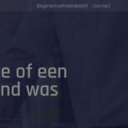
Blog
Klantverhalen
Bedrijf
Contact
je of een
end was