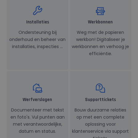
belangrijke u
is van de mee
algemeen
gebruikte
analyseservic
Installaties
Werkbonnen
Google. Deze
cookie wordt
gebruikt om 
Ondersteuning bij
Weg met de papieren
gebruikers te
onderhoud en beheer van
werkbon! Digitaliseer je
onderscheide
door een
installaties, inspecties …
werkbonnen en verhoog je
willekeurig
gegenereerd
efficiëntie.
nummer toe t
wijzen als kla
Het is opgen
in elk
paginaverzoe
een site en w
gebruikt om
bezoekers-, se
en
campagnegeg
Werfverslagen
Supporttickets
te berekenen
de
analyserappo
Documenteer met tekst
Bouw duurzame relaties
van de site.
en foto's. Vul punten aan
op met een complete
Standaard ve
het na 2 jaar,
met verantwoordelijke,
oplossing voor
hoewel dit ka
worden aang
datum en status.
klantenservice via support
door website